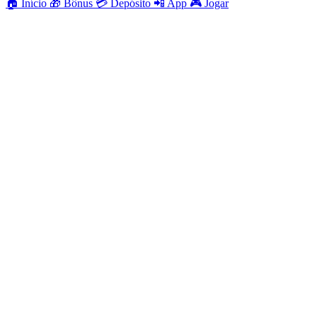
🏠
Início
🎁
Bônus
💳
Depósito
📲
App
🎮
Jogar