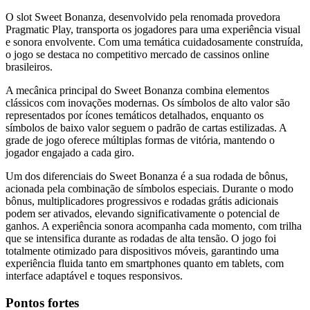
O slot Sweet Bonanza, desenvolvido pela renomada provedora
Pragmatic Play, transporta os jogadores para uma experiência visual
e sonora envolvente. Com uma temática cuidadosamente construída,
o jogo se destaca no competitivo mercado de cassinos online
brasileiros.
A mecânica principal do Sweet Bonanza combina elementos
clássicos com inovações modernas. Os símbolos de alto valor são
representados por ícones temáticos detalhados, enquanto os
símbolos de baixo valor seguem o padrão de cartas estilizadas. A
grade de jogo oferece múltiplas formas de vitória, mantendo o
jogador engajado a cada giro.
Um dos diferenciais do Sweet Bonanza é a sua rodada de bônus,
acionada pela combinação de símbolos especiais. Durante o modo
bônus, multiplicadores progressivos e rodadas grátis adicionais
podem ser ativados, elevando significativamente o potencial de
ganhos. A experiência sonora acompanha cada momento, com trilha
que se intensifica durante as rodadas de alta tensão. O jogo foi
totalmente otimizado para dispositivos móveis, garantindo uma
experiência fluida tanto em smartphones quanto em tablets, com
interface adaptável e toques responsivos.
Pontos fortes