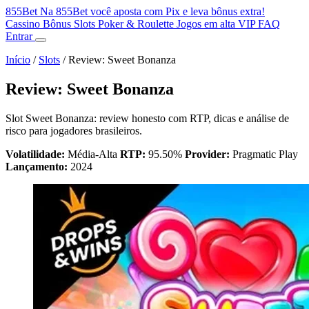
855Bet
Na 855Bet você aposta com Pix e leva bônus extra!
Cassino
Bônus
Slots
Poker & Roulette
Jogos em alta
VIP
FAQ
Entrar
Início
/
Slots
/
Review: Sweet Bonanza
Review: Sweet Bonanza
Slot Sweet Bonanza: review honesto com RTP, dicas e análise de
risco para jogadores brasileiros.
Volatilidade:
Média-Alta
RTP:
95.50%
Provider:
Pragmatic Play
Lançamento:
2024