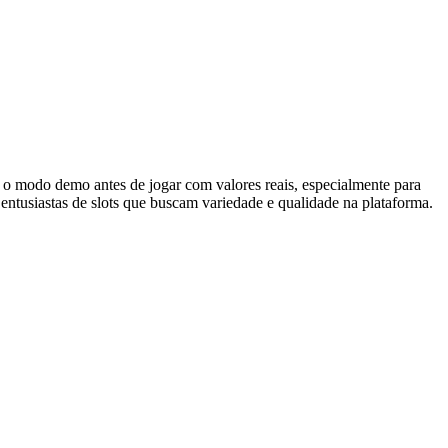
 o modo demo antes de jogar com valores reais, especialmente para
 entusiastas de slots que buscam variedade e qualidade na plataforma.