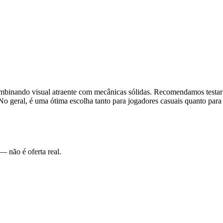
ombinando visual atraente com mecânicas sólidas. Recomendamos testar
. No geral, é uma ótima escolha tanto para jogadores casuais quanto para
 não é oferta real.