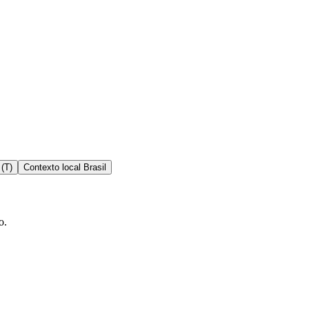
 (T)
Contexto local Brasil
o.