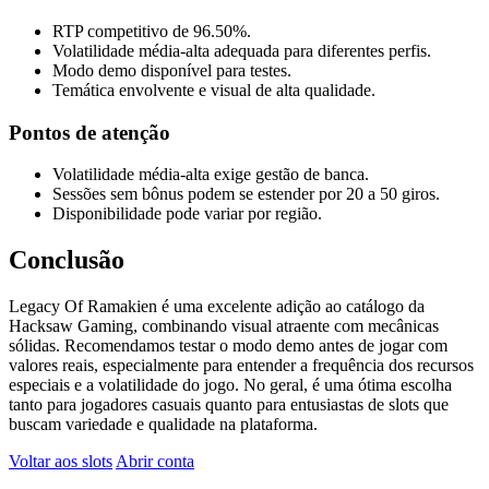
RTP competitivo de 96.50%.
Volatilidade média-alta adequada para diferentes perfis.
Modo demo disponível para testes.
Temática envolvente e visual de alta qualidade.
Pontos de atenção
Volatilidade média-alta exige gestão de banca.
Sessões sem bônus podem se estender por 20 a 50 giros.
Disponibilidade pode variar por região.
Conclusão
Legacy Of Ramakien é uma excelente adição ao catálogo da
Hacksaw Gaming, combinando visual atraente com mecânicas
sólidas. Recomendamos testar o modo demo antes de jogar com
valores reais, especialmente para entender a frequência dos recursos
especiais e a volatilidade do jogo. No geral, é uma ótima escolha
tanto para jogadores casuais quanto para entusiastas de slots que
buscam variedade e qualidade na plataforma.
Voltar aos slots
Abrir conta