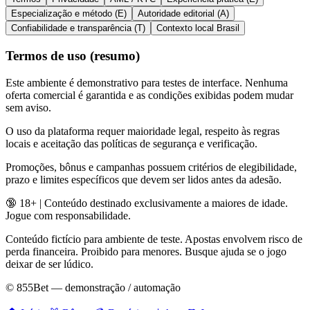
Especialização e método (E)
Autoridade editorial (A)
Confiabilidade e transparência (T)
Contexto local Brasil
Termos de uso (resumo)
Este ambiente é demonstrativo para testes de interface. Nenhuma
oferta comercial é garantida e as condições exibidas podem mudar
sem aviso.
O uso da plataforma requer maioridade legal, respeito às regras
locais e aceitação das políticas de segurança e verificação.
Promoções, bônus e campanhas possuem critérios de elegibilidade,
prazo e limites específicos que devem ser lidos antes da adesão.
🔞 18+ | Conteúdo destinado exclusivamente a maiores de idade.
Jogue com responsabilidade.
Conteúdo fictício para ambiente de teste. Apostas envolvem risco de
perda financeira. Proibido para menores. Busque ajuda se o jogo
deixar de ser lúdico.
© 855Bet — demonstração / automação