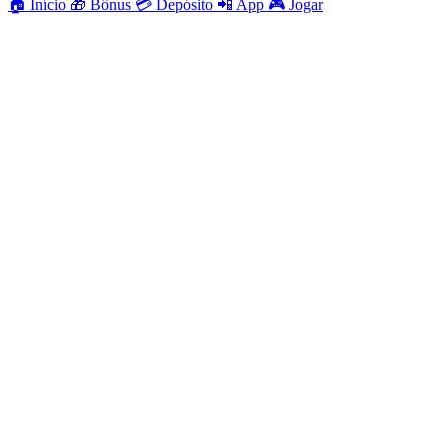
🏠
Início
🎁
Bônus
💳
Depósito
📲
App
🎮
Jogar