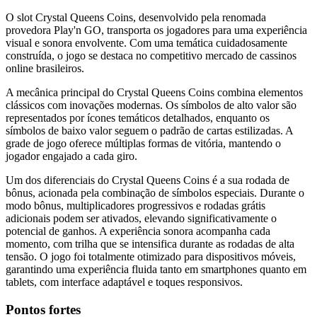
O slot Crystal Queens Coins, desenvolvido pela renomada
provedora Play'n GO, transporta os jogadores para uma experiência
visual e sonora envolvente. Com uma temática cuidadosamente
construída, o jogo se destaca no competitivo mercado de cassinos
online brasileiros.
A mecânica principal do Crystal Queens Coins combina elementos
clássicos com inovações modernas. Os símbolos de alto valor são
representados por ícones temáticos detalhados, enquanto os
símbolos de baixo valor seguem o padrão de cartas estilizadas. A
grade de jogo oferece múltiplas formas de vitória, mantendo o
jogador engajado a cada giro.
Um dos diferenciais do Crystal Queens Coins é a sua rodada de
bônus, acionada pela combinação de símbolos especiais. Durante o
modo bônus, multiplicadores progressivos e rodadas grátis
adicionais podem ser ativados, elevando significativamente o
potencial de ganhos. A experiência sonora acompanha cada
momento, com trilha que se intensifica durante as rodadas de alta
tensão. O jogo foi totalmente otimizado para dispositivos móveis,
garantindo uma experiência fluida tanto em smartphones quanto em
tablets, com interface adaptável e toques responsivos.
Pontos fortes