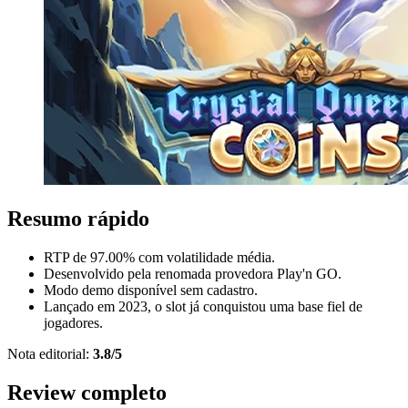
Resumo rápido
RTP de 97.00% com volatilidade média.
Desenvolvido pela renomada provedora Play'n GO.
Modo demo disponível sem cadastro.
Lançado em 2023, o slot já conquistou uma base fiel de
jogadores.
Nota editorial:
3.8/5
Review completo