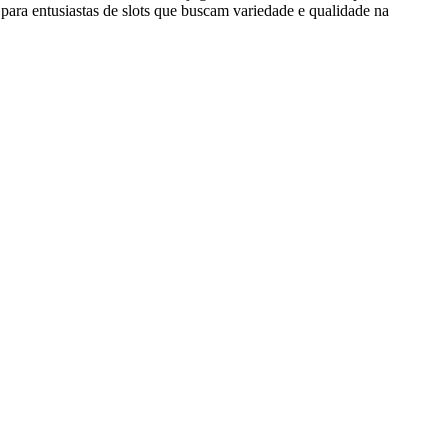
 para entusiastas de slots que buscam variedade e qualidade na