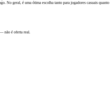
 jogo. No geral, é uma ótima escolha tanto para jogadores casuais quanto
 não é oferta real.