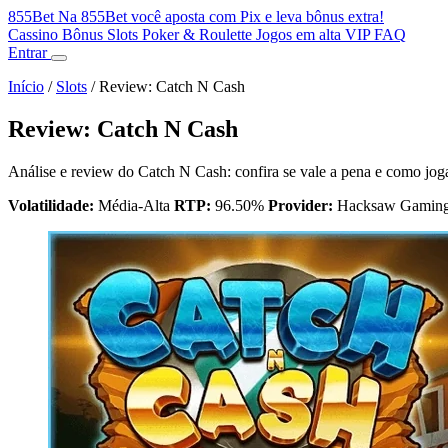
855Bet
Na 855Bet você aposta com Pix e leva bônus extra!
Cassino
Bônus
Slots
Poker & Roulette
Jogos em alta
VIP
FAQ
Entrar
Início
/
Slots
/
Review: Catch N Cash
Review: Catch N Cash
Análise e review do Catch N Cash: confira se vale a pena e como jog
Volatilidade:
Média-Alta
RTP:
96.50%
Provider:
Hacksaw Gamin