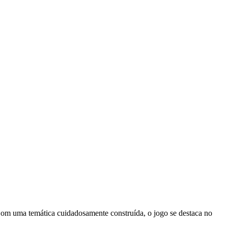
Com uma temática cuidadosamente construída, o jogo se destaca no