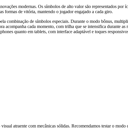
ovações modernas. Os símbolos de alto valor são representados por íc
las formas de vitória, mantendo o jogador engajado a cada giro.
ela combinação de símbolos especiais. Durante o modo bônus, multiplic
ora acompanha cada momento, com trilha que se intensifica durante as r
tphones quanto em tablets, com interface adaptável e toques responsivo
visual atraente com mecânicas sólidas. Recomendamos testar o modo de