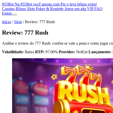
855Bet
Na 855Bet você aposta com Pix e leva bônus extra!
Cassino
Bônus
Slots
Poker & Roulette
Jogos em alta
VIP
FAQ
Entrar
Início
/
Slots
/
Review: 777 Rush
Review: 777 Rush
Análise e review do 777 Rush: confira se vale a pena e como jogar c
Volatilidade:
Baixa
RTP:
97.00%
Provider:
NetEnt
Lançamento: