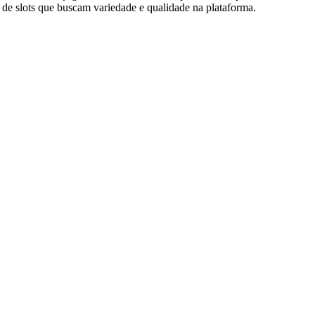
s de slots que buscam variedade e qualidade na plataforma.